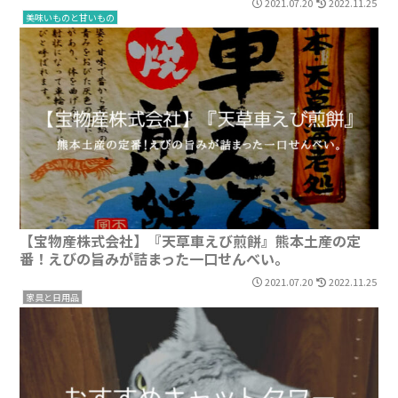
2021.07.20
2022.11.25
美味いものと甘いもの
【宝物産株式会社】『天草車えび煎餅』熊本土産の定
番！えびの旨みが詰まった一口せんべい。
2021.07.20
2022.11.25
家具と日用品